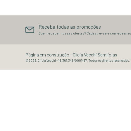
Receba todas as promoções
Quer receber nossas ofertas? Cadastre-se e comece a re
Página em construção
- Clícia Vecchi Semijoias
©2026. Clícia Vecchi - 18.367.348/0001-87. Todos os direitos reservados.