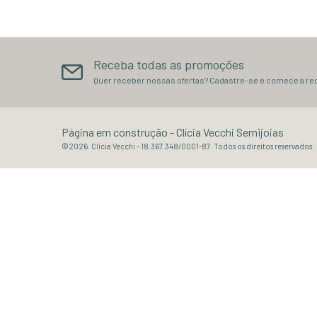
Receba todas as promoções
Quer receber nossas ofertas? Cadastre-se e comece a re
Página em construção
- Clícia Vecchi Semijoias
©2026. Clícia Vecchi - 18.367.348/0001-87. Todos os direitos reservados.